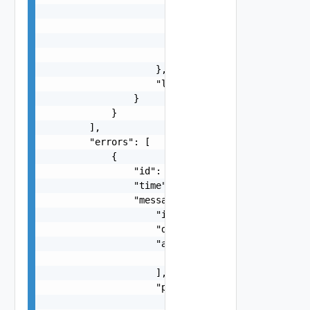
                            },

                            "format": "string",

                            "precision": 0

                        }

                    },

                    "localized": "string"

                }

            }

        ],

        "errors": [

            {

                "id": "string",

                "time": "string",

                "message": {

                    "id": "string",

                    "default_message": "string",
                    "args": [

                        "string"

                    ],

                    "params": {

                        "params": {
