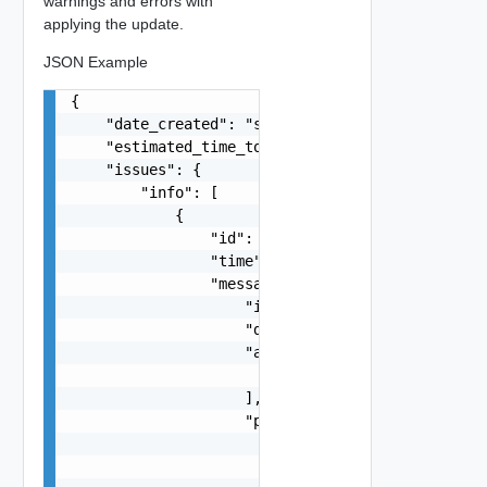
warnings and errors with
applying the update.
JSON Example
{

    "date_created": "string",

    "estimated_time_to_update": 0,

    "issues": {

        "info": [

            {

                "id": "string",

                "time": "string",

                "message": {

                    "id": "string",

                    "default_message": "string",
                    "args": [

                        "string"

                    ],

                    "params": {

                        "params": {

                            "s": "string",
