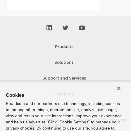
Products
Solutions
Support and Services
Company
Cookies
Broadcom and our partners use technology, including cookies
to, among other things, operate the site, analyze site usage,
How To Buy
view and retain your site interactions, improve your experience
Copyright © 2005-
2026
Broadcom. All Rights Reserved. The term “Broadcom”
and help us advertise. Click “Cookie Settings” to manage your
refers to Broadcom Inc. and/or its subsidiaries.
privacy choices. By continuing to use our site, you agree to