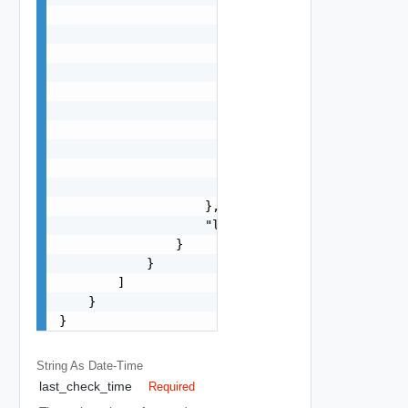
                            "d": "number",

                            "l": {

                                "id": "string",

                                "params": {

                                    "params": "S
                                }

                            },

                            "format": "string",

                            "precision": 0

                        }

                    },

                    "localized": "string"

                }

            }

        ]

    }

}
String As Date-Time
last_check_time
Required