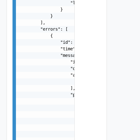
                    "localized": "string"

                }

            }

        ],

        "errors": [

            {

                "id": "string",

                "time": "string",

                "message": {

                    "id": "string",

                    "default_message": "string",
                    "args": [

                        "string"

                    ],

                    "params": {

                        "params": {

                            "s": "string",

                            "dt": "string",

                            "i": 0,

                            "d": "number",

                            "l": {
