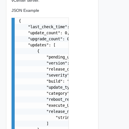
vCenter server.
JSON Example
{

    "last_check_time": "string",

    "update_count": 0,

    "upgrade_count": 0,

    "updates": [

        {

            "pending_update": "string",

            "version": "string",

            "release_date": "string",

            "severity": "string",

            "build": "string",

            "update_type": "string",

            "category": "string",

            "reboot_required": false,

            "execute_URL": "string",

            "release_notes": [

                "string"

            ]
