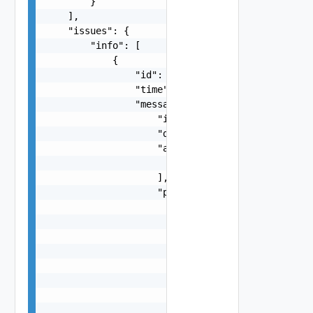
        }

    ],

    "issues": {

        "info": [

            {

                "id": "string",

                "time": "string",

                "message": {

                    "id": "string",

                    "default_message": "string",
                    "args": [

                        "string"

                    ],

                    "params": {

                        "params": {

                            "s": "string",

                            "dt": "string",

                            "i": 0,

                            "d": "number",

                            "l": {

                                "id": "string",

                                "params": {
