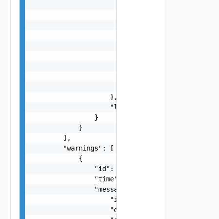
                            "l": {

                                "id": "string",

                                "params": {

                                    "params": "S
                                }

                            },

                            "format": "string",

                            "precision": 0

                        }

                    },

                    "localized": "string"

                }

            }

        ],

        "warnings": [

            {

                "id": "string",

                "time": "string",

                "message": {

                    "id": "string",

                    "default_message": "string",