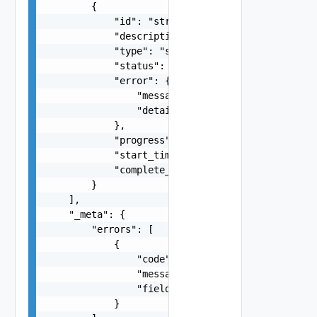
        {

            "id": "string",

            "description": "string",

            "type": "string",

            "status": "string",

            "error": {

                "message": "string",

                "details": "string"

            },

            "progress": 0,

            "start_time": 0,

            "complete_time": 0

        }

    ],

    "_meta": {

        "errors": [

            {

                "code": "string",

                "message": "string",

                "field": "string"

            }
