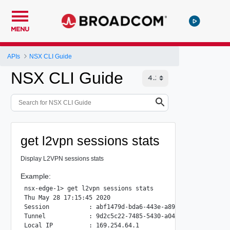
MENU
APIs
NSX CLI Guide
NSX CLI Guide
get l2vpn sessions stats
Display L2VPN sessions stats
Example:
nsx-edge-1> get l2vpn sessions stats

Thu May 28 17:15:45 2020

Session           : abf1479d-bda6-443e-a890-5af0904368e4

Tunnel            : 9d2c5c22-7485-5430-a04a-48853eedc37d

Local IP          : 169.254.64.1
