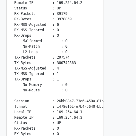
Remote IP         : 169.254.64.2

Status            : UP

RX-Packets        : 39179

RX-Bytes          : 3978859

RX-MSS-Adjusted   : 6

RX-MSS-Ignored    : 0

RX-Drops          : 0

    Malformed         : 0

    No-Match          : 0

    L2-Loop           : 0

TX-Packets        : 297574

TX-Bytes          : 380742363

TX-MSS-Adjusted   : 4

TX-MSS-Ignored    : 1

TX-Drops          : 1

    No-Memory         : 0

    No-Route          : 0

Session           : 26bb08a7-73d6-450a-81be-b4591284caab

Tunnel            : 1478ef61-e7b4-5640-bbc9-a75dc55a4c17

Local IP          : 169.254.64.1

Remote IP         : 169.254.64.3

Status            : UP

RX-Packets        : 0

RX-Bytes          : 0
