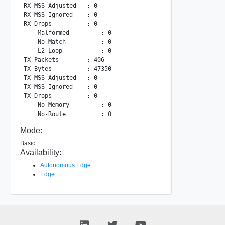
RX-MSS-Adjusted   : 0

RX-MSS-Ignored    : 0

RX-Drops          : 0

    Malformed         : 0

    No-Match          : 0

    L2-Loop           : 0

TX-Packets        : 406

TX-Bytes          : 47350

TX-MSS-Adjusted   : 0

TX-MSS-Ignored    : 0

TX-Drops          : 0

    No-Memory         : 0

Mode:
Basic
Availability:
Autonomous Edge
Edge